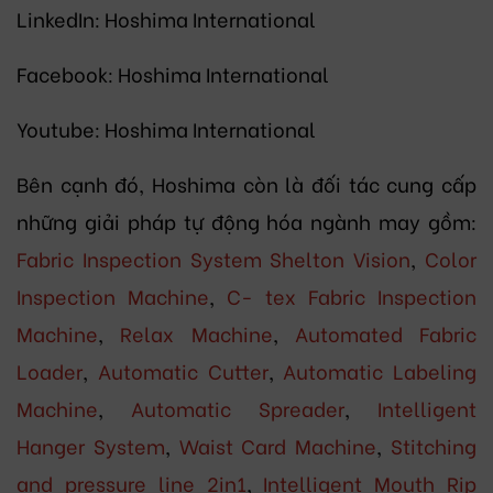
LinkedIn: Hoshima International
Facebook: Hoshima International
Youtube: Hoshima International
Bên cạnh đó, Hoshima còn là đối tác cung cấp
những giải pháp tự động hóa ngành may gồm:
Fabric Inspection System Shelton Vision
,
Color
Inspection Machine
,
C- tex Fabric Inspection
Machine
,
Relax Machine
,
Automated Fabric
Loader
,
Automatic Cutter
,
Automatic Labeling
Machine
,
Automatic Spreader
,
Intelligent
Hanger System
,
Waist Card Machine
,
Stitching
and pressure line 2in1
,
Intelligent Mouth Rip