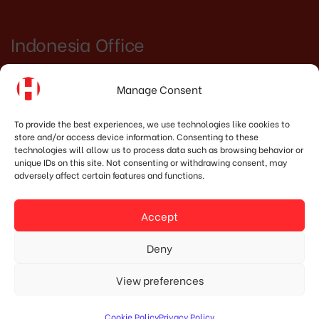
Indonesia Office
PT. HOSHIMA INDONESIA SOLUTIONS
Manage Consent
Address:
JI. Dr. Wahidin No.92, Jatingaleh,
To provide the best experiences, we use technologies like cookies to
Kec. Candisari, Kota Semarang, Jawa Tengah
store and/or access device information. Consenting to these
technologies will allow us to process data such as browsing behavior or
50253
unique IDs on this site. Not consenting or withdrawing consent, may
adversely affect certain features and functions.
Phone:
(+62) 819.3819.8989‬
Accept
Email:
marketing@hoshima-int.com
Deny
NPW: 60.921.487.9-504.000
View preferences
Cookie Policy
Privacy Policy