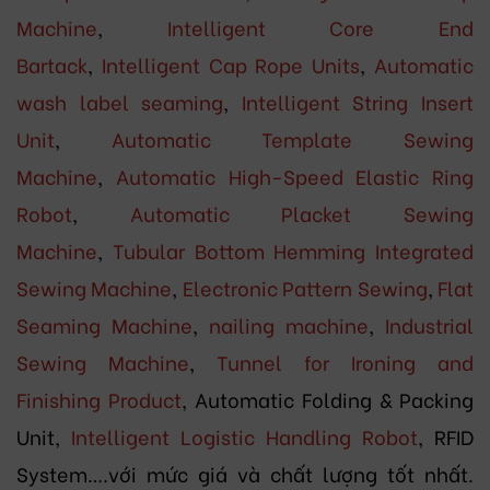
Machine
,
Intelligent Core End
Bartack
,
Intelligent Cap Rope Units
,
Automatic
wash label seaming
,
Intelligent String Insert
Unit
,
Automatic Template Sewing
Machine
,
Automatic High-Speed Elastic Ring
Robot
,
Automatic Placket Sewing
Machine
,
Tubular Bottom Hemming Integrated
Sewing Machine
,
Electronic Pattern Sewing
,
Flat
Seaming Machine
,
nailing machine
,
Industrial
Sewing Machine
,
Tunnel for Ironing and
Finishing Product
, Automatic Folding & Packing
Unit,
Intelligent Logistic Handling Robot
, RFID
System….với mức giá và chất lượng tốt nhất.