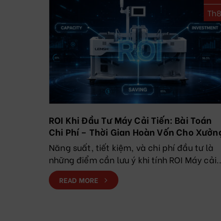
Th
ROI Khi Đầu Tư Máy Cải Tiến: Bài Toán
Chi Phí – Thời Gian Hoàn Vốn Cho Xưởn
May
Năng suất, tiết kiệm, và chi phí đầu tư là
những điểm cần lưu ý khi tính ROI Máy cải..
READ MORE