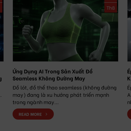
8
Th8
Ứng Dụng AI Trong Sản Xuất Đồ
É
g
Seamless Không Đường May
K
N
Đồ lót, đồ thể thao seamless (không đường
É
.
may) đang là xu hướng phát triển mạnh
A
trong ngành may...
n
READ MORE