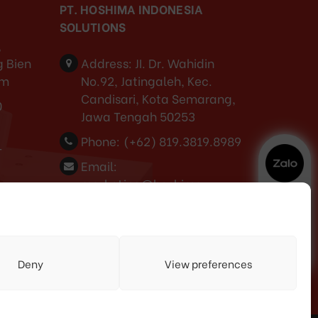
PT. HOSHIMA INDONESIA
SOLUTIONS
,
 Bien
Address:
JI. Dr. Wahidin
am
No.92, Jatingaleh, Kec.
Candisari, Kota Semarang,
0
Jawa Tengah 50253
Phone:
(+62) 819.3819.8989‬
-
Email:
marketing@hoshima-
int.com
NPW: 60.921.487.9-504.000
3
Deny
View preferences