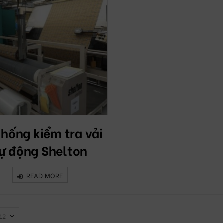
thống kiểm tra vải
ự động Shelton
READ MORE