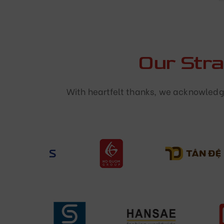
Our Str
With heartfelt thanks, we acknowledge