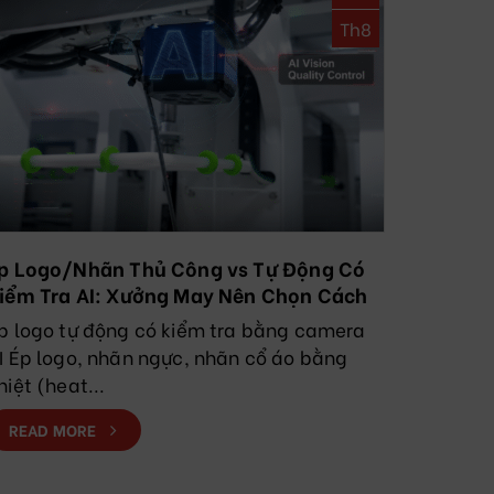
Th8
p Logo/Nhãn Thủ Công vs Tự Động Có
iểm Tra AI: Xưởng May Nên Chọn Cách
ào?
p logo tự động có kiểm tra bằng camera
I Ép logo, nhãn ngực, nhãn cổ áo bằng
hiệt (heat...
READ MORE