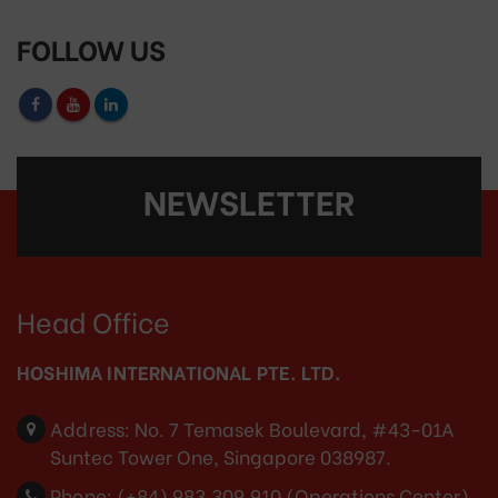
FOLLOW US
NEWSLETTER
Head Office
HOSHIMA INTERNATIONAL PTE. LTD.
Address:
No. 7 Temasek Boulevard, #43-01A
Suntec Tower One, Singapore 038987.
Phone:
(+84) 983.309.910 (Operations Center)