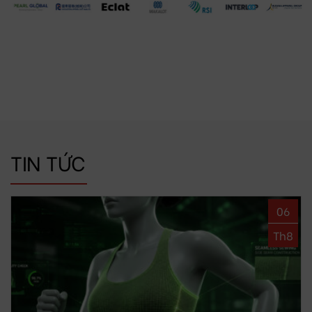
TIN TỨC
06
Th8