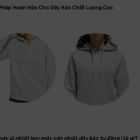
 Pháp Hoàn Hảo Cho Dây Kéo Chất Lượng Cao
máy ủi nhiệt hay máy cán nhiệt dây kéo tự động)
là gì?