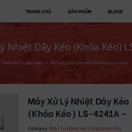
TRANG CHỦ
SẢN PHẨM
BLOGS
ý Nhiệt Dây Kéo (Khóa Kéo) L
Trang chủ
»
Sản phẩm
»
Máy Xử Lý Nhiệt Dây Kéo (Khóa Kéo) LS-4241A –
Máy Xử Lý Nhiệt Dây Kéo
(Khóa Kéo) LS-4241A –
Category:
PPA | Tự Động Hóa Công Đoạn Phụ