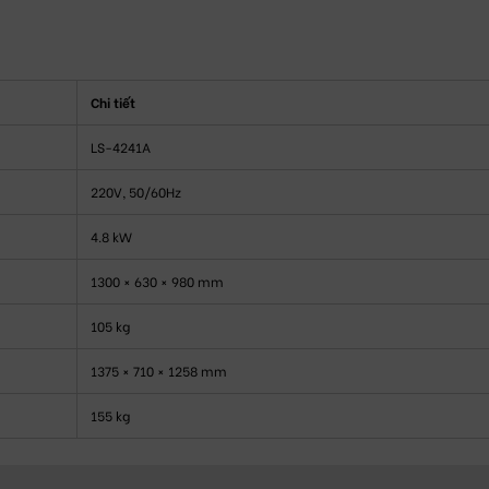
Chi tiết
LS-4241A
220V, 50/60Hz
4.8 kW
1300 × 630 × 980 mm
105 kg
1375 × 710 × 1258 mm
155 kg