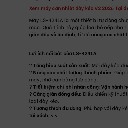
Xem máy cán nhiệt dây kéo V2 2026 Tại đ
Máy LS-4241A là một thiết bị tự động ch
mặc. Quá trình này giúp loại bỏ nếp nhăn
giãn đều và ổn định
, từ đó
nâng cao chất 
Lợi ích nổi bật của LS-4241A
?
Tăng hiệu suất sản xuất
: Mỗi dây kéo đư
?
Nâng cao chất lượng thành phẩm
: Giúp
may, nhờ cân bằng lực căng.
?
Tiết kiệm chi phí nhân công
:
Vận hành h
?
Căng giãn đồng đều
: Điều khiển kỹ thuậ
loại dây kéo.
?
Tương thích đa dạng
: Phù hợp với dây k
túi xách
, v.v.