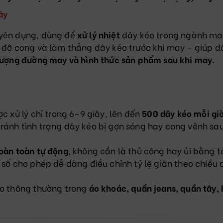
ây
uyên dụng, dùng để
xử lý nhiệt
dây kéo trong ngành ma
, độ cong và làm thẳng dây kéo trước khi may – giúp d
lượng đường may và hình thức sản phẩm sau khi may.
ợc xử lý chỉ trong 6–9 giây, lên đến
500 dây kéo mỗi gi
 tránh tình trạng dây kéo bị gợn sóng hay cong vênh sau
oàn toàn tự động
, không cần là thủ công hay ủi bằng t
t số cho phép dễ dàng điều chỉnh tỷ lệ giãn theo chiều 
éo thông thường trong
áo khoác, quần jeans, quần tây, 