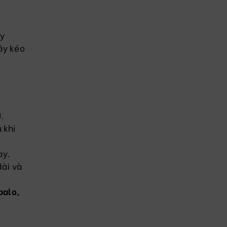
y
ây kéo
ờ
.
 khi
ay.
dài và
balo,