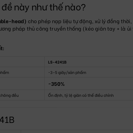
 đề này như thế nào?
ouble-head)
cho phép nạp liệu tự động, xử lý đồng thời,
ương pháp thủ công truyền thống (kéo giãn tay + là ủi
t:
LS-4241B
 phẩm
~3–5 giây/sản phẩm
~350%
 không đều
Ổn định, tỷ lệ giãn có thể điều chỉnh
241B