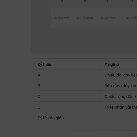
Ký hiệu
Ý nghĩa
A
Chiều dài dây ké
B
Bản rộng dây ké
C
Chiều rộng đầu 
D
Tỷ lệ phần vải th
Tỷ lệ kéo giãn