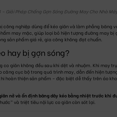
B – Giải Pháp Chống Gợn Sóng Đường May Cho Nhà Má
 bị công nghiệp dùng để kéo giãn và làm phẳng băng v
 phẩm may mặc, giúp loại bỏ hiện tượng đường may bị 
òng sản phẩm giá rẻ, gia công không đạt chuẩn.
o hay bị gợn sóng?
g co giãn không đều sau khi dệt và nhuộm. Khi may trự
éo căng cục bộ trong quá trình may, dẫn đến hiện tượn
hi hoàn thiện sản phẩm – đặc biệt dễ thấy trên áo kh
giãn nở và ổn định băng dây kéo bằng nhiệt trước khi đ
hước” và triệt tiêu nội lực co giãn còn sót lại.