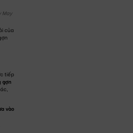
y May
ải của
gợn
c tiếp
g
gợn
oác,
ưa vào