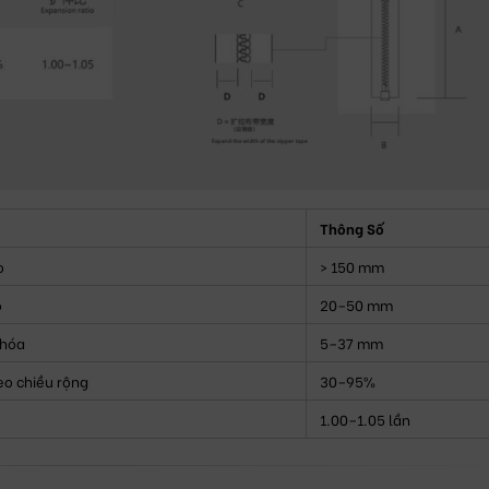
Thông Số
o
> 150 mm
o
20–50 mm
khóa
5–37 mm
eo chiều rộng
30–95%
1.00–1.05 lần