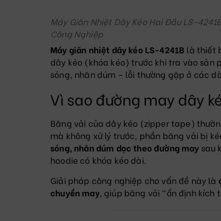
Máy Giãn Nhiệt Dây Kéo Hai Đầu LS-4241
Công Nghiệp
Máy giãn nhiệt dây kéo LS-4241B
là thiết
dây kéo (khóa kéo) trước khi tra vào sản
sóng, nhăn dúm – lỗi thường gặp ở các d
Vì sao đường may dây ké
Băng vải của dây kéo (zipper tape) thườn
mà không xử lý trước, phần băng vải bị k
sóng, nhăn dúm dọc theo đường may
sau k
hoodie có khóa kéo dài.
Giải pháp công nghiệp cho vấn đề này là
chuyền may
, giúp băng vải “ổn định kích t