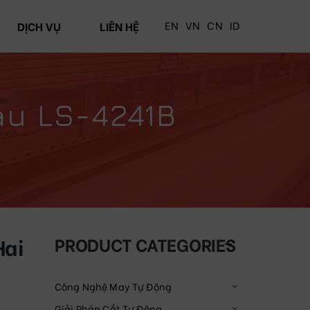
EN
VN
CN
ID
DỊCH VỤ
LIÊN HỆ
ầu LS-4241B
Hai
PRODUCT CATEGORIES
Công Nghệ May Tự Động
Giải Pháp Cắt Tự Động