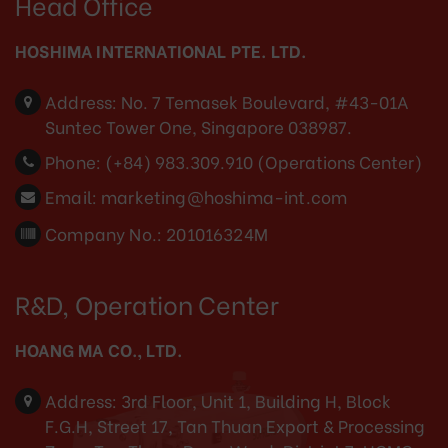
Head Office
HOSHIMA INTERNATIONAL PTE. LTD.
Address:
No. 7 Temasek Boulevard, #43-01A
Suntec Tower One, Singapore 038987.
Phone:
(+84) 983.309.910 (Operations Center)
Email:
marketing@hoshima-int.com
Company No.: 201016324M
R&D, Operation Center
HOANG MA CO., LTD.
Address:
3rd Floor, Unit 1, Building H, Block
F.G.H, Street 17, Tan Thuan Export & Processing