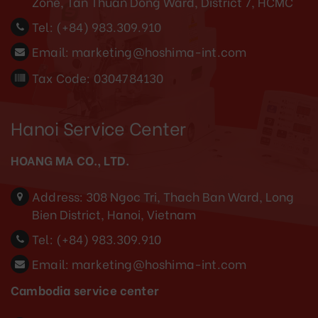
Zone, Tan Thuan Dong Ward, District 7, HCMC
Tel:
(+84) 983.309.910
Email:
marketing@hoshima-int.com
Tax Code: 0304784130
Hanoi Service Center
HOANG MA CO., LTD.
Address:
308 Ngoc Tri, Thach Ban Ward, Long
Bien District, Hanoi, Vietnam
Tel:
(+84) 983.309.910
Email:
marketing@hoshima-int.com
Cambodia service center