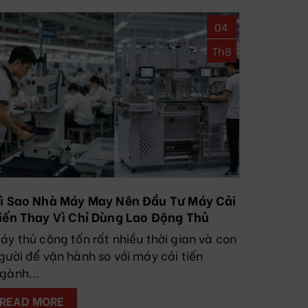
04
Th8
ì Sao Nhà Máy May Nên Đầu Tư Máy Cải
iến Thay Vì Chỉ Dùng Lao Động Thủ
ông?
áy thủ công tốn rất nhiều thời gian và con
gười để vận hành so với máy cải tiến
gành...
READ MORE