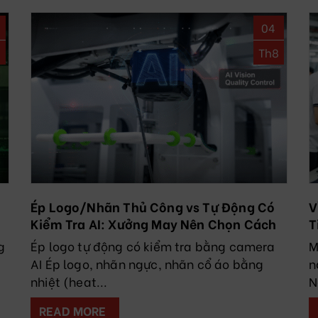
04
8
Th8
Ép Logo/Nhãn Thủ Công vs Tự Động Có
V
Kiểm Tra AI: Xưởng May Nên Chọn Cách
T
Nào?
C
g
Ép logo tự động có kiểm tra bằng camera
M
AI Ép logo, nhãn ngực, nhãn cổ áo bằng
n
nhiệt (heat...
N
READ MORE