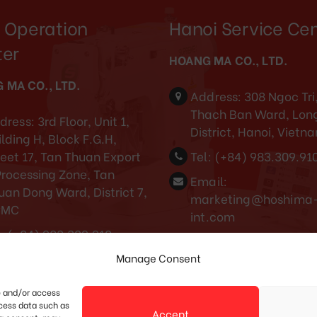
 Operation
Hanoi Service Ce
ter
HOANG MA CO., LTD.
 MA CO., LTD.
Address:
308 Ngoc Tri
Thach Ban Ward, Long
dress:
3rd Floor, Unit 1,
District, Hanoi, Vietn
lding H, Block F.G.H,
reet 17, Tan Thuan Export
Tel:
(+84) 983.309.91
Processing Zone, Tan
Email:
uan Dong Ward, District 7,
marketing@hoshima
CMC
int.com
:
(+84) 983.309.910
Cambodia service center
Manage Consent
ail:
rketing@hoshima-
Tel: (+855) 88688868
t.com
e and/or access
ocess data such as
Accept