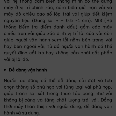
Với hệ thống cảm biến thông minh có thể dừng
máy ở vị trí chính xác, cảm biến giới hạn vải và
máy dò chiều cao số lớp trải vải giúp tiết kiệm
nguyên liệu (Dung sai + – 0.5 -1 cm). MIS (Hệ
thống kiểm tra điểm đánh dấu) gồm các máy
chiếu trên vải giúp xác định vị trí lỗi của vải còn
giúp người vận hành xem lỗi nằm bên trong vải
hay bên ngoài vải, từ đó người vận hành có thể
quyết định cắt bỏ hay không cần phải cắt phần
vải bị lỗi đó.
Dễ dàng vận hành
Người lao động có thể dễ dàng cài đặt và lựa
chọn thông số phù hợp với từng loại vải phù hợp,
giúp tránh sai sót trong thao tác cũng như vải
không bị căng và tăng chất lượng trải vải. Đồng
thời máy thân thiện với người dùng, dễ dàng vận
hành và sử dụng.