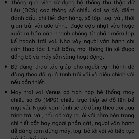
Thông qua việc sử dụng hệ thống thu thập dữ
liệu (DCS) các thông số chiều dài sơ đồ, điểm
đánh dấu, chi tiết đơn hàng, số lớp, loại vải, thời
gian trải vải ước tính… được cập nhật vào hoặc
xuất ra báo cáo nhanh chóng từ phần mềm lập
kế hoạch trải vải. Nhờ vậy người vận hành chỉ
cần thao tác 1 nút bấm, mọi thông tin sẽ được
đồng bộ và máy sẵn sàng hoạt động.
Bệ đứng thao tác giúp cho người vận hành dễ
dàng theo dõi quá trình trải vải và điều chỉnh vải
nếu cần thiết.
Máy trải vải Venus có tích hợp hệ thống máy
chiếu sơ đồ (MPS) chiếu trực tiếp sơ đồ lên bề
mặt vải. Người vận hành sẽ dễ dàng theo dõi quá
trình trải vải, nếu có xảy ra lỗi vải nằm bên trong
chi tiết cắt hay ngoài phần cắt, người vận hành
dễ dàng tạm dừng máy, loại bỏ lỗi vải và tiếp tục
trải lớp kế tiếp.