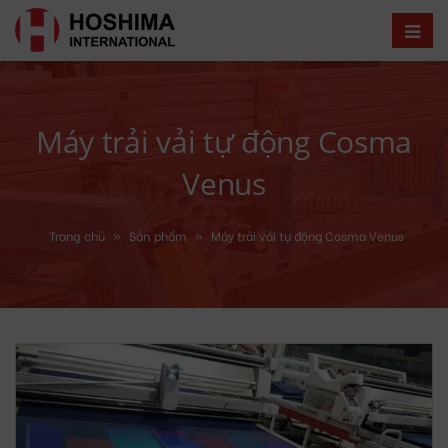
Máy trải vải tự động Cosma
Venus
Trang chủ
»
Sản phẩm
»
Máy trải vải tự động Cosma Venus