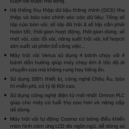
cuộn vải được trải xong.
Hệ thống thu thập dữ liệu thông minh (DCS) thu
thập và báo cáo chính xác các dữ liệu: Tổng số
lớp của bàn vải, số lớp đã trải & số lớp cần phải
hoàn tất, thời gian hoạt động, thời gian dừng, số
mét vải, các lỗi vải, năng suất trải vải, kế hoạch
sản xuất và phân bổ công việc…
Máy trải vải Venus sử dụng 4 bánh chạy với 4
bánh dẫn hướng giúp máy chạy êm ở tốc độ di
chuyển cao mà không rung hay tiếng ồn.
Sử dụng 100% thiết bị, công nghệ Châu Âu, bảo
trì miễn phí, có tỷ lệ ROI cao.
Sử dụng công nghệ điện tử mới nhất Omron PLC
giúp cho máy có tuổi thọ cao hơn và nâng cấp
dễ dàng
Máy trải vải tự động Cosma có bảng điều khiển
màn hình cảm ứng LCD đa ngôn ngữ, dễ dàng sử