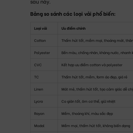
sau này.
Bảng so sánh các loại vải phổ biến:
Loại vải
Ưu điểm chính
Cotton
Thấm hút tốt, mềm mại, thoáng mát, thân 
Polyester
Bền màu, chống nhăn, kháng nước, nhanh 
CVC
Kết hợp ưu điểm cotton và polyester
TC
Thấm hút tốt, mềm, form áo đẹp, giá rẻ
Linen
Mát mẻ, thấm hút tốt, tạo cảm giác dễ ch
Lycra
Co giãn tốt, ôm cơ thể, giữ nhiệt
Rayon
Mềm, thoáng khí, màu sắc đẹp
Modal
Mềm mại, thấm hút tốt, không biến dạng