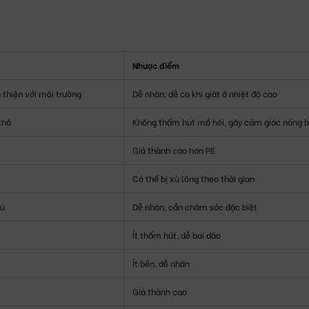
Nhược điểm
thiện với môi trường
Dễ nhăn, dễ co khi giặt ở nhiệt độ cao
khô
Không thấm hút mồ hôi, gây cảm giác nóng b
Giá thành cao hơn PE
Có thể bị xù lông theo thời gian
ịu
Dễ nhăn, cần chăm sóc đặc biệt
Ít thấm hút, dễ bai dão
Ít bền, dễ nhăn
Giá thành cao