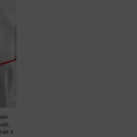
 sản
huật,
tiết 9