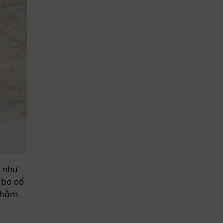
D như
 bo cổ
 nhằm