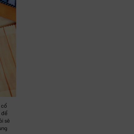
 cổ
 để
i sẽ
ụng