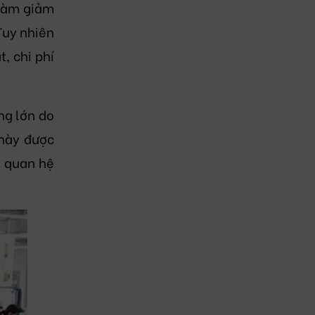
 làm giảm
Tuy nhiên
, chi phí
ng lớn do
 này được
i quan hệ