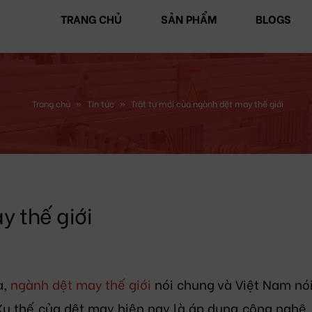
TRANG CHỦ
SẢN PHẨM
BLOGS
Trang chủ
»
Tin tức
»
Trật tự mới của ngành dệt may thế giới
y thế giới
a,
ngành dệt may thế giới
nói chung và Việt Nam nói
Xu thế của dệt may hiện nay là áp dụng công nghệ,