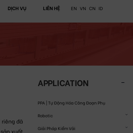
DỊCH VỤ
LIÊN HỆ
EN
VN
CN
ID
APPLICATION
PPA | Tự Động Hóa Công Đoạn Phụ
Robotic
 riêng đã
Giải Pháp Kiểm Vải
 sản xuất