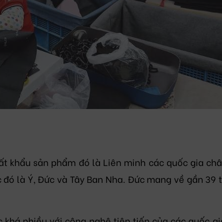
ất khẩu sản phẩm đó là Liên minh các quốc gia châ
c đó là Ý, Đức và Tây Ban Nha. Đức mang về gần 39 tỷ
 khá nhiều với công nghệ tiên tiến của các quốc gi