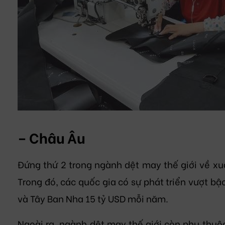
– Châu Âu
Đứng thứ 2 trong ngành dệt may thế giới về xu
Trong đó, các quốc gia có sự phát triển vượt bậ
và Tây Ban Nha 15 tỷ USD mỗi năm.
Ngoài ra, ngành dệt may thế giới còn phụ thuộc