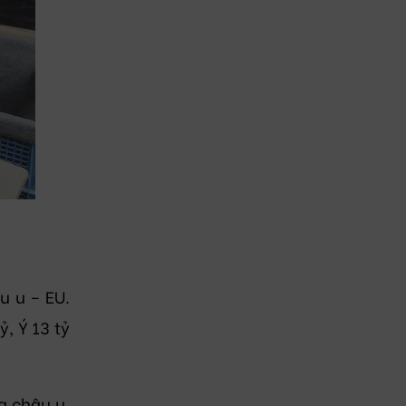
u u – EU.
, Ý 13 tỷ
a châu u.