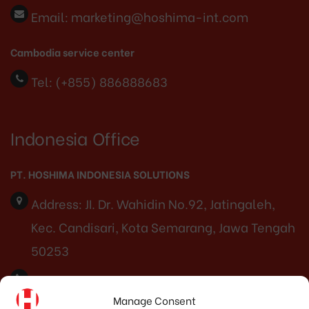
Email:
marketing@hoshima-int.com
Cambodia service center
Tel: (+855) 886888683
Indonesia Office
PT. HOSHIMA INDONESIA SOLUTIONS
Address:
JI. Dr. Wahidin No.92, Jatingaleh,
Kec. Candisari, Kota Semarang, Jawa Tengah
50253
Phone:
(+62) 819.3819.8989‬
Manage Consent