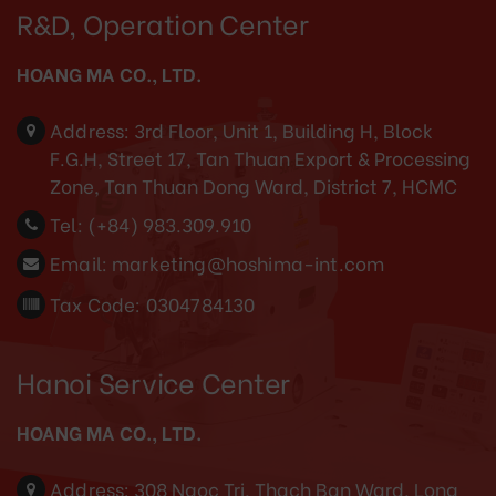
R&D, Operation Center
HOANG MA CO., LTD.
Address:
3rd Floor, Unit 1, Building H, Block
F.G.H, Street 17, Tan Thuan Export & Processing
Zone, Tan Thuan Dong Ward, District 7, HCMC
Tel:
(+84) 983.309.910
Email:
marketing@hoshima-int.com
Tax Code: 0304784130
Hanoi Service Center
HOANG MA CO., LTD.
Address:
308 Ngoc Tri, Thach Ban Ward, Long