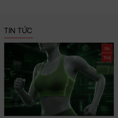
TIN TỨC
06
Th8