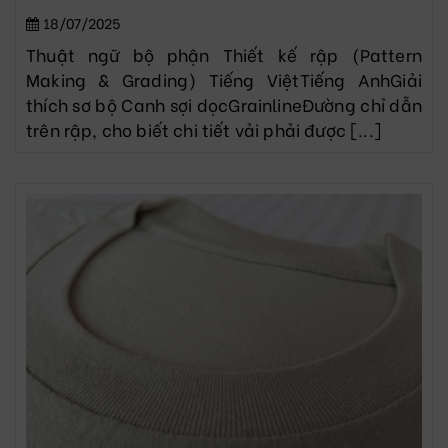
18/07/2025
Thuật ngữ bộ phận Thiết kế rập (Pattern
Making & Grading) Tiếng ViệtTiếng AnhGiải
thích sơ bộ Canh sợi dọcGrainlineĐường chỉ dẫn
trên rập, cho biết chi tiết vải phải được [...]