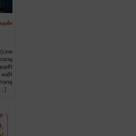
huyền
Line
rong
quyết
 suất
Trong
..]