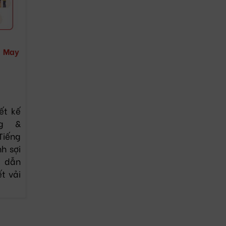
h May
ết kế
ng &
Tiếng
h sợi
ỉ dẫn
ết vải