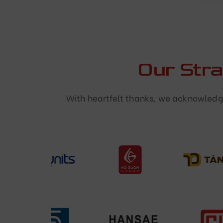
Our Str
With heartfelt thanks, we acknowledge