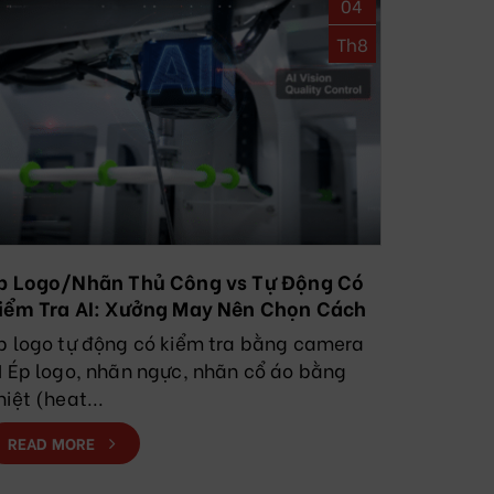
04
Th8
p Logo/Nhãn Thủ Công vs Tự Động Có
iểm Tra AI: Xưởng May Nên Chọn Cách
ào?
p logo tự động có kiểm tra bằng camera
I Ép logo, nhãn ngực, nhãn cổ áo bằng
hiệt (heat...
READ MORE