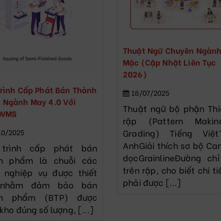
Thuật Ngữ Chuyên Ngàn
Mặc (Cập Nhật Liên Tục
2026)
rình Cấp Phát Bán Thành
18/07/2025
 Ngành May 4.0 Với
Thuật ngữ bộ phận Thi
/WMS
rập (Pattern Maki
Grading) Tiếng Việt
10/2025
AnhGiải thích sơ bộ Can
 trình cấp phát bán
dọcGrainlineĐường ch
h phẩm là chuỗi các
trên rập, cho biết chi ti
 nghiệp vụ được thiết
phải được [...]
 nhằm đảm bảo bán
nh phẩm (BTP) được
kho đúng số lượng, [...]