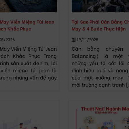
 May Viền Miệng Túi Jean
Tại Sao Phải Cân Bằng C
ách Khắc Phục
May & 4 Bước Thực Hiện
05/2026
19/11/2025
 May Viền Miệng Túi Jean
Cân bằng chuyền (
ách Khắc Phục Trong
Balancing) là một t
rình sản xuất denim, lỗi
những yếu tố cốt lõi 
viền miệng túi jean là
định hiệu quả và năng
trong những vấn đề gây
của một xưởng may. 
môi trường cạnh tranh [.