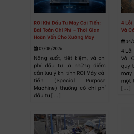
ROI Khi Đầu Tư Máy Cải Tiến:
4 Lỗi
Bài Toán Chi Phí – Thời Gian
Và C
Hoàn Vốn Cho Xưởng May
14/
07/08/2026
4 Lỗi
Năng suất, tiết kiệm, và chi
Và C
phí đầu tư là những điểm
quy t
cần lưu ý khi tính ROI Máy cải
may 
tiến (Special Purpose
một 
Machine) thường có chi phí
[...]
đầu tư [...]