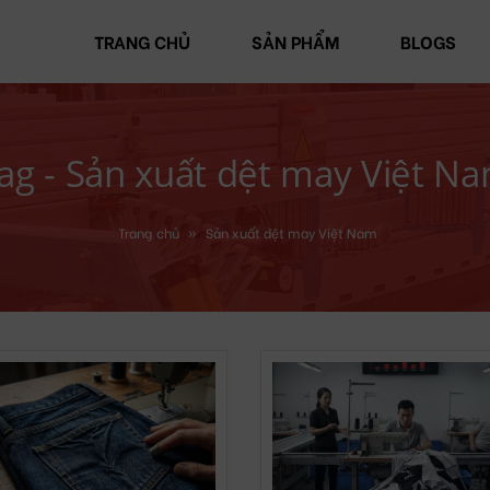
TRANG CHỦ
SẢN PHẨM
BLOGS
ag - Sản xuất dệt may Việt N
Trang chủ
»
Sản xuất dệt may Việt Nam