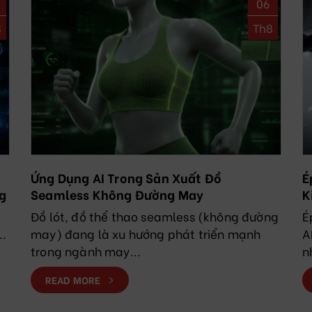
06
8
Th8
Ứng Dụng AI Trong Sản Xuất Đồ
É
g
Seamless Không Đường May
K
N
Đồ lót, đồ thể thao seamless (không đường
É
..
may) đang là xu hướng phát triển mạnh
A
trong ngành may...
n
READ MORE