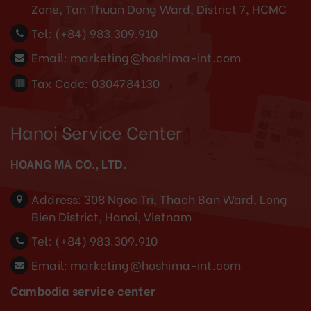
Zone, Tan Thuan Dong Ward, District 7, HCMC
Tel:
(+84) 983.309.910
Email:
marketing@hoshima-int.com
Tax Code: 0304784130
Hanoi Service Center
HOANG MA CO., LTD.
Address:
308 Ngoc Tri, Thach Ban Ward, Long
Bien District, Hanoi, Vietnam
Tel:
(+84) 983.309.910
Email:
marketing@hoshima-int.com
Cambodia service center