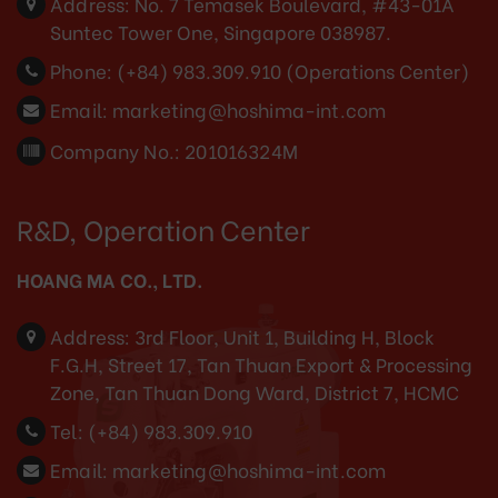
Address:
No. 7 Temasek Boulevard, #43-01A
Suntec Tower One, Singapore 038987.
Phone:
(+84) 983.309.910 (Operations Center)
Email:
marketing@hoshima-int.com
Company No.: 201016324M
R&D, Operation Center
HOANG MA CO., LTD.
Address:
3rd Floor, Unit 1, Building H, Block
F.G.H, Street 17, Tan Thuan Export & Processing
Zone, Tan Thuan Dong Ward, District 7, HCMC
Tel:
(+84) 983.309.910
Email:
marketing@hoshima-int.com