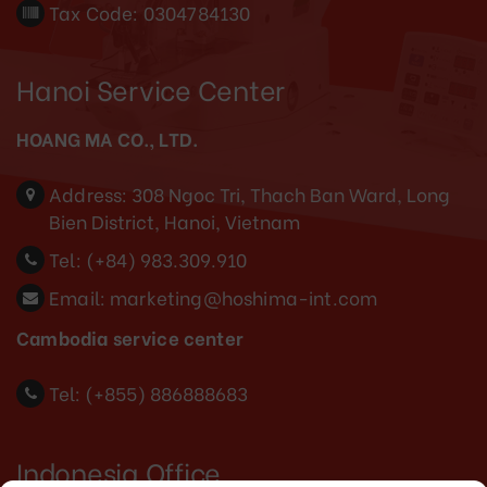
Tax Code: 0304784130
Hanoi Service Center
HOANG MA CO., LTD.
Address:
308 Ngoc Tri, Thach Ban Ward, Long
Bien District, Hanoi, Vietnam
Tel:
(+84) 983.309.910
Email:
marketing@hoshima-int.com
Cambodia service center
Tel: (+855) 886888683
Indonesia Office