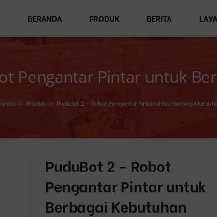
BERANDA
PRODUK
BERITA
LAY
ot Pengantar Pintar untuk Be
randa
»
Produk
»
PuduBot 2 – Robot Pengantar Pintar untuk Berbagai Kebut
PuduBot 2 – Robot
Pengantar Pintar untuk
Berbagai Kebutuhan