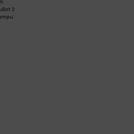
ah
uBot 2
mampu