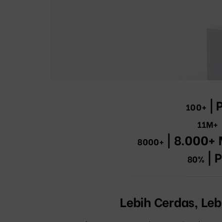
| 
100+
11M+
| 8.000+ 
8000+
| 
80%
Lebih Cerdas, Leb