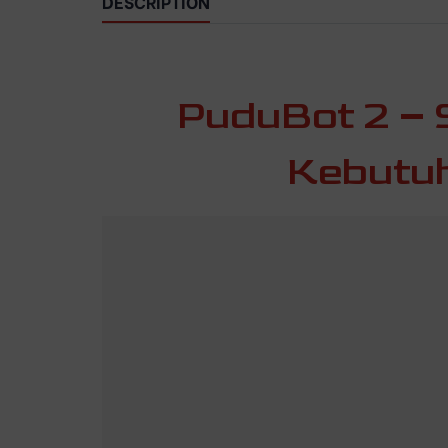
DESCRIPTION
PuduBot 2 – 
Kebutuh