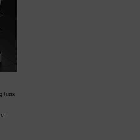
g luas
re-