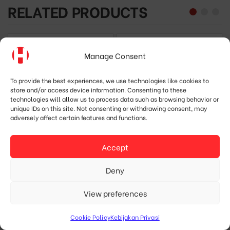
RELATED PRODUCTS
Manage Consent
To provide the best experiences, we use technologies like cookies to
store and/or access device information. Consenting to these
technologies will allow us to process data such as browsing behavior or
unique IDs on this site. Not consenting or withdrawing consent, may
adversely affect certain features and functions.
Accept
PUDU MT1 –
PuduBot 2 –
Deny
obot Pembersih
Ro
Robot Pengantar
ndustri Berbasis
Kom
Pintar untuk
View preferences
AI | Penyapu &
Berbagai
Cookie Policy
Kebijakan Privasi
Penyedot Debu
Kebutuhan