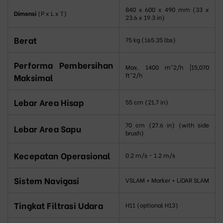
840 x 600 x 490 mm (33 x
Dimensi
(P x L x T)
23.6 x 19.3 in)
Berat
75 kg (165.35 lbs)
Performa Pembersihan
Max.
1400 m^2/h
|
15,070
ft^2/h
Maksimal
Lebar Area Hisap
55 cm (21.7 in)
70 cm (27.6 in) (with side
Lebar Area Sapu
brush)
Kecepatan Operasional
0.2 m/s ~ 1.2 m/s
Sistem Navigasi
VSLAM + Marker + LiDAR SLAM
Tingkat Filtrasi Udara
H11 (optional H13)