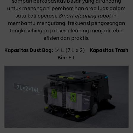
sampah berkapasitas besar yang dirancang
untuk menangani pembersihan area luas dalam
satu kali operasi.
Smart cleaning robot
ini
membantu mengurangi frekuensi pengosongan
tangki sehingga proses cleaning menjadi lebih
efisien dan praktis.
Kapasitas Dust Bag:
14 L (7 L x 2)
Kapasitas Trash
Bin
:
6 L