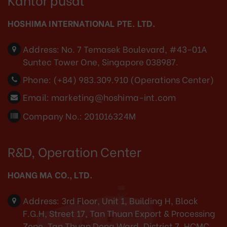
HOSHIMA INTERNATIONAL PTE. LTD.
Address:
No. 7 Temasek Boulevard, #43-01A
Suntec Tower One, Singapore 038987.
Phone:
(+84) 983.309.910 (Operations Center)
Email:
marketing@hoshima-int.com
Company No.: 201016324M
R&D, Operation Center
HOANG MA CO., LTD.
Address:
3rd Floor, Unit 1, Building H, Block
F.G.H, Street 17, Tan Thuan Export & Processing
Zone, Tan Thuan Dong Ward, District 7, HCMC