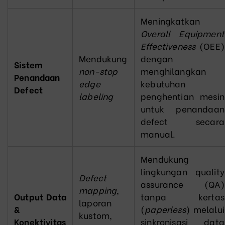
Meningkatkan
Overall Equipment
Effectiveness
(OEE)
Mendukung
dengan
Sistem
non-stop
menghilangkan
Penandaan
edge
kebutuhan
Defect
labeling
penghentian mesin
untuk penandaan
defect secara
manual.
Mendukung
lingkungan quality
Defect
assurance (QA)
mapping
,
Output Data
tanpa kertas
laporan
&
(
paperless
) melalui
kustom,
Konektivitas
sinkronisasi data