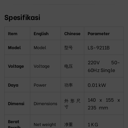
Spesifikasi
Item
English
Chinese
Parameter
LS-9211B
Model
Model
型号
220V
50-
Voltage
Voltage
电压
60Hz
Single
0.01
kW
Daya
Power
功率
140 x 155 x
外形尺
Dimensi
Dimensions
寸
235
mm
Berat
1
KG
Net weight
净重
Bersih